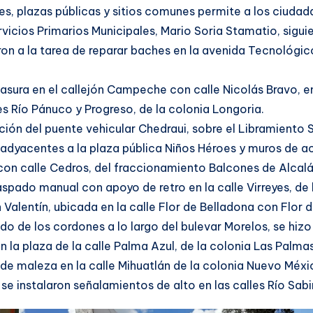
es, plazas públicas y sitios comunes permite a los ciuda
rvicios Primarios Municipales, Mario Soria Stamatio, sigui
ron a la tarea de reparar baches en la avenida Tecnológico,
asura en el callejón Campeche con calle Nicolás Bravo, e
es Río Pánuco y Progreso, de la colonia Longoria.
ión del puente vehicular Chedraui, sobre el Libramiento S
s adyacentes a la plaza pública Niños Héroes y muros de
 con calle Cedros, del fraccionamiento Balcones de Alcalá,
aspado manual con apoyo de retro en la calle Virreyes, de 
n Valentín, ubicada en la calle Flor de Belladona con Flor 
do de los cordones a lo largo del bulevar Morelos, se hiz
 la plaza de la calle Palma Azul, de la colonia Las Palmas
de maleza en la calle Mihuatlán de la colonia Nuevo Méxi
 se instalaron señalamientos de alto en las calles Río Sab