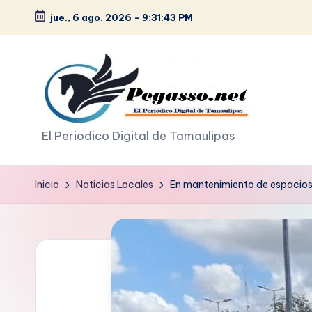
jue., 6 ago. 2026
-
9:31:45 PM
Saltar
al
contenido
p
El Periodico Digital de Tamaulipas
e
Inicio
Noticias Locales
En mantenimiento de espacios
g
a
s
o