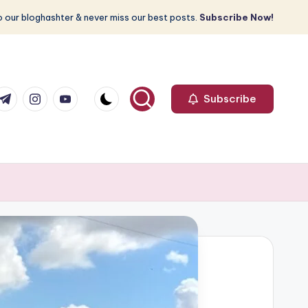
 our bloghashter & never miss our best posts.
Subscribe Now!
com
r.com
.me
instagram.com
youtube.com
Subscribe