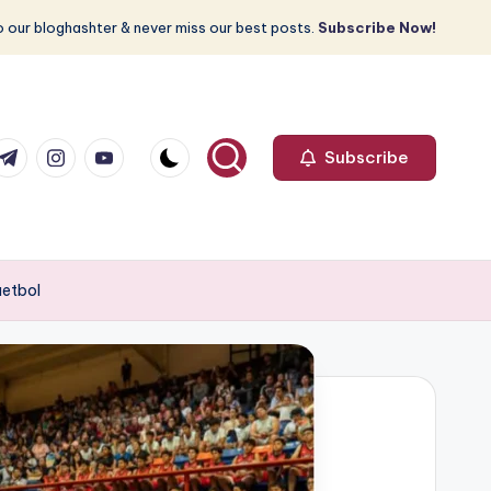
 our bloghashter & never miss our best posts.
Subscribe Now!
com
r.com
.me
instagram.com
youtube.com
Subscribe
uetbol