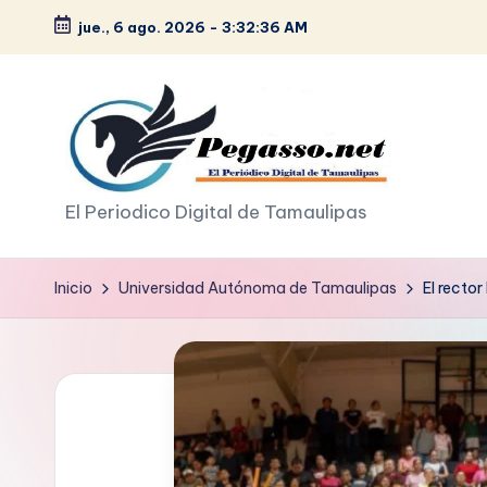
jue., 6 ago. 2026
-
3:32:37 AM
Saltar
al
contenido
p
El Periodico Digital de Tamaulipas
e
Inicio
Universidad Autónoma de Tamaulipas
El recto
g
a
s
o