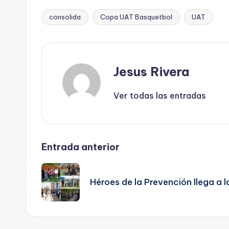
consolida
Copa UAT Basquetbol
UAT
Etiquetas:
Jesus Rivera
Ver todas las entradas
Navegación
Entrada anterior
de
Héroes de la Prevención llega a 
entradas