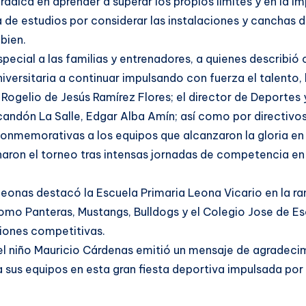
adica en aprender a superar los propios límites y en la i
 de estudios por considerar las instalaciones y canchas 
bien.
cial a las familias y entrenadores, a quienes describió 
iversitaria a continuar impulsando con fuerza el talento,
ogelio de Jesús Ramírez Flores; el director de Deportes y
ndón La Salle, Edgar Alba Amín; así como por directivos 
 conmemorativas a los equipos que alcanzaron la gloria en
naron el torneo tras intensas jornadas de competencia en 
peonas destacó la Escuela Primaria Leona Vicario en la 
como Panteras, Mustangs, Bulldogs y el Colegio Jose de Es
siones competitivas.
l niño Mauricio Cárdenas emitió un mensaje de agradecimi
a sus equipos en esta gran fiesta deportiva impulsada por 