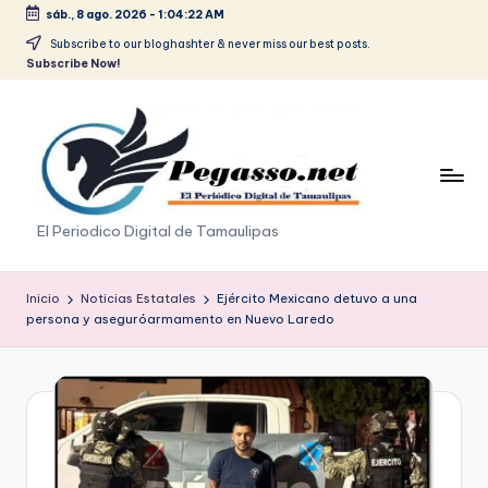
sáb., 8 ago. 2026
-
1:04:22 AM
Saltar
Subscribe to our bloghashter & never miss our best posts.
Subscribe Now!
al
contenido
p
El Periodico Digital de Tamaulipas
e
g
Inicio
Noticias Estatales
Ejército Mexicano detuvo a una
persona y aseguróarmamento en Nuevo Laredo
a
s
o
.
p