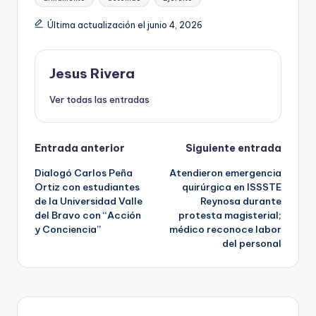
Última actualización el junio 4, 2026
Jesus Rivera
Ver todas las entradas
Navegación
Entrada anterior
Siguiente entrada
Dialogó Carlos Peña
Atendieron emergencia
de
Ortiz con estudiantes
quirúrgica en ISSSTE
de la Universidad Valle
Reynosa durante
entradas
del Bravo con “Acción
protesta magisterial;
y Conciencia”
médico reconoce labor
del personal