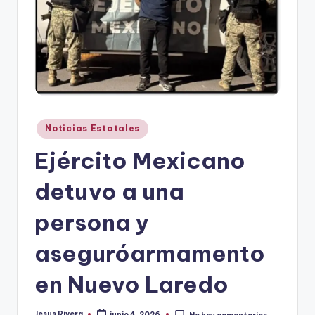
r
e
s
s
Publicado
Noticias Estatales
en
Ejército Mexicano
detuvo a una
persona y
aseguróarmamento
en Nuevo Laredo
Jesus Rivera
junio 4, 2026
No hay comentarios