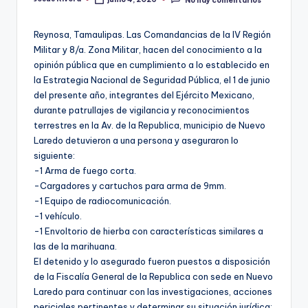
Publicado
por
Reynosa, Tamaulipas. Las Comandancias de la IV Región
Militar y 8/a. Zona Militar, hacen del conocimiento a la
opinión pública que en cumplimiento a lo establecido en
la Estrategia Nacional de Seguridad Pública, el 1 de junio
del presente año, integrantes del Ejército Mexicano,
durante patrullajes de vigilancia y reconocimientos
terrestres en la Av. de la Republica, municipio de Nuevo
Laredo detuvieron a una persona y aseguraron lo
siguiente:
-1 Arma de fuego corta.
-Cargadores y cartuchos para arma de 9mm.
-1 Equipo de radiocomunicación.
-1 vehículo.
-1 Envoltorio de hierba con características similares a
las de la marihuana.
El detenido y lo asegurado fueron puestos a disposición
de la Fiscalía General de la Republica con sede en Nuevo
Laredo para continuar con las investigaciones, acciones
periciales pertinentes y determinar su situación jurídica;