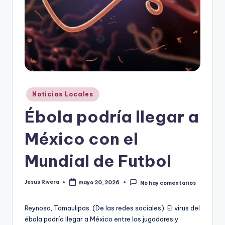
r
e
s
s
Publicado
Noticias Locales
en
Ébola podría llegar a
México con el
Mundial de Futbol
Jesus Rivera
mayo 20, 2026
No hay comentarios
Publicado
por
Reynosa, Tamaulipas. (De las redes sociales). El virus del
ébola podría llegar a México entre los jugadores y