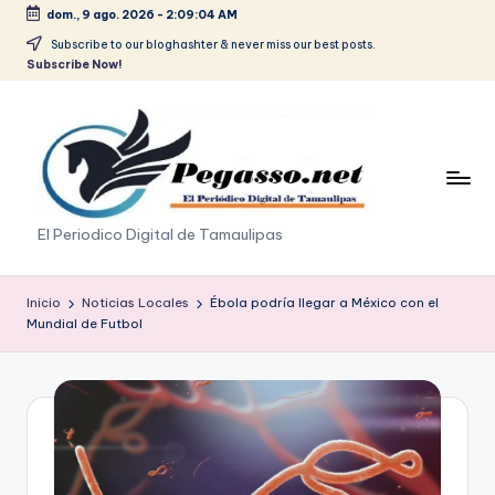
dom., 9 ago. 2026
-
2:09:04 AM
Saltar
Subscribe to our bloghashter & never miss our best posts.
Subscribe Now!
al
contenido
p
El Periodico Digital de Tamaulipas
e
g
Inicio
Noticias Locales
Ébola podría llegar a México con el
Mundial de Futbol
a
s
o
.
p