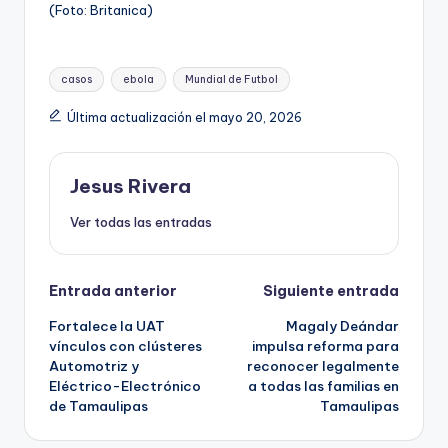
(Foto: Britanica)
Etiquetas:
casos
ebola
Mundial de Futbol
Última actualización el mayo 20, 2026
Jesus Rivera
Ver todas las entradas
Navegación
Entrada anterior
Siguiente entrada
Fortalece la UAT
Magaly Deándar
de
vínculos con clústeres
impulsa reforma para
Automotriz y
reconocer legalmente
entradas
Eléctrico-Electrónico
a todas las familias en
de Tamaulipas
Tamaulipas