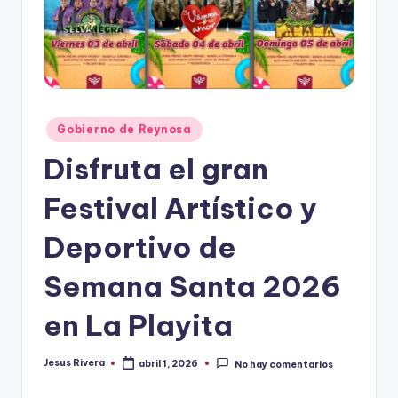
r
e
s
s
Publicado
Gobierno de Reynosa
en
Disfruta el gran
Festival Artístico y
Deportivo de
Semana Santa 2026
en La Playita
Jesus Rivera
abril 1, 2026
No hay comentarios
Publicado
por