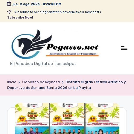
jue., 6 ago. 2026
-
8:25:49 PM
Saltar
Subscribe to our bloghashter & never miss our best posts.
Subscribe Now!
al
contenido
p
El Periodico Digital de Tamaulipas
e
g
Inicio
Gobierno de Reynosa
Disfruta el gran Festival Artístico y
Deportivo de Semana Santa 2026 en La Playita
a
s
o
.
p