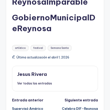
ReynosaImparable
GobiernoMunicipalD
eReynosa
Etiquetas:
artístico
festival
Semana Santa
Última actualización el abril 1, 2026
Jesus Rivera
Ver todas las entradas
Navegación
Entrada anterior
Siguiente entrada
Supervisó Américo
Celebra DIF-Reynosa