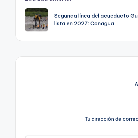
Navegación
de
Segunda línea del acueducto Gu
lista en 2027: Conagua
entradas
A
Tu dirección de corre