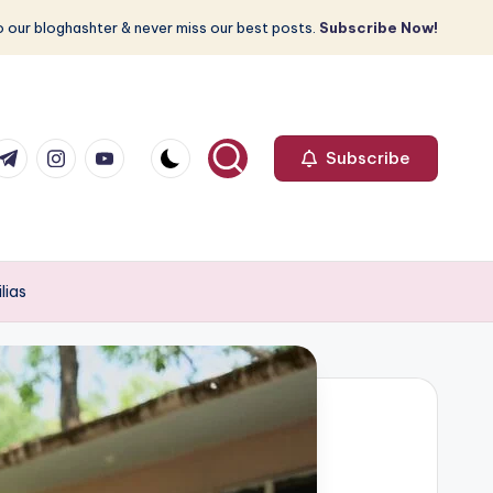
 our bloghashter & never miss our best posts.
Subscribe Now!
com
r.com
.me
instagram.com
youtube.com
Subscribe
lias