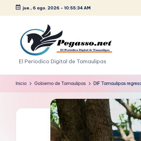
jue., 6 ago. 2026
-
10:55:36 AM
Saltar
al
contenido
p
El Periodico Digital de Tamaulipas
e
Inicio
Gobierno de Tamaulipas
DIF Tamaulipas regres
g
a
s
o