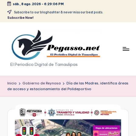
sáb., 8 ago. 2026
-
6:29:07 PM
Saltar
Subscribe to our bloghashter & never miss our best posts.
Subscribe Now!
al
contenido
p
El Periodico Digital de Tamaulipas
e
g
Inicio
Gobierno de Reynosa
Día de las Madres, identifica áreas
de acceso y estacionamiento del Polideportivo
a
s
o
.
p