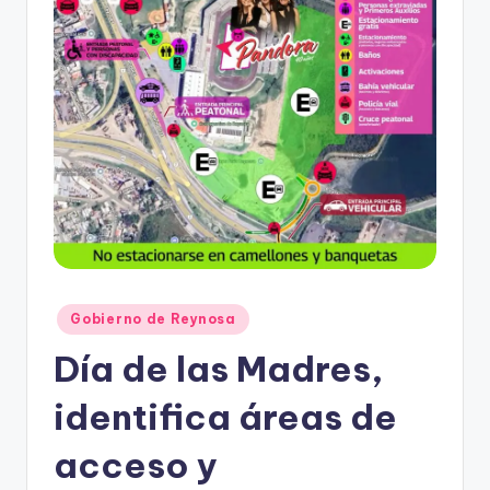
r
e
s
s
Publicado
Gobierno de Reynosa
en
Día de las Madres,
identifica áreas de
acceso y