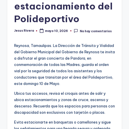
estacionamiento del
Polideportivo
Jesus Rivera
mayo 10, 2026
No hay comentarios
Publicado
por
Reynosa, Tamaulipas. La Dirección de Tránsito y Vialidad
del Gobierno Municipal del Gobierno de Reynosa te invita
a disfrutar el gran concierto de Pandora, en
conmemoración de todas las Madres; guarda el orden
vial por la seguridad de todos los asistentes y los
conductores que transitan por el área del Polideportivo,
este domingo 10 de Mayo.
Ubica tus accesos, revisa el croquis antes de salir y
ubica estacionamientos y zonas de cruce, ascenso y
descenso. Recuerda que los espacios para personas con
discapacidad son exclusivos con tarjetón o placas.
Evita estacionarte en banquetas o camellones y sigue
los señalamientos para una llegada segura y ordenada.