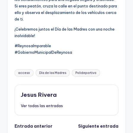
Si eres peatón, cruza la calle en el punto destinado para
ello y observa el desplazamiento de los vehículos cerca
de ti.
¡Celebremos juntos el Día de las Madres con una noche
inolvidable!
#ReynosaImparable
#GobiernoMunicipalDeReynosa
Etiquetas:
acceso
Día de las Madres
Polideportivo
Jesus Rivera
Ver todas las entradas
Navegación
Entrada anterior
Siguiente entrada