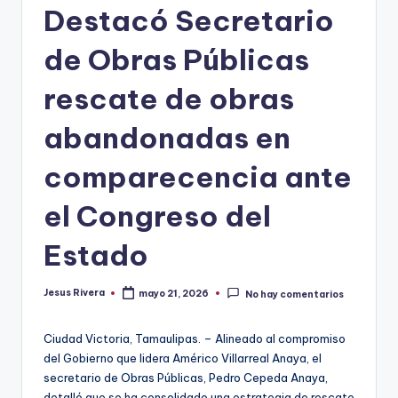
Destacó Secretario
de Obras Públicas
rescate de obras
abandonadas en
comparecencia ante
el Congreso del
Estado
Jesus Rivera
mayo 21, 2026
No hay comentarios
Publicado
por
Ciudad Victoria, Tamaulipas. – Alineado al compromiso
del Gobierno que lidera Américo Villarreal Anaya, el
secretario de Obras Públicas, Pedro Cepeda Anaya,
detalló que se ha consolidado una estrategia de rescate