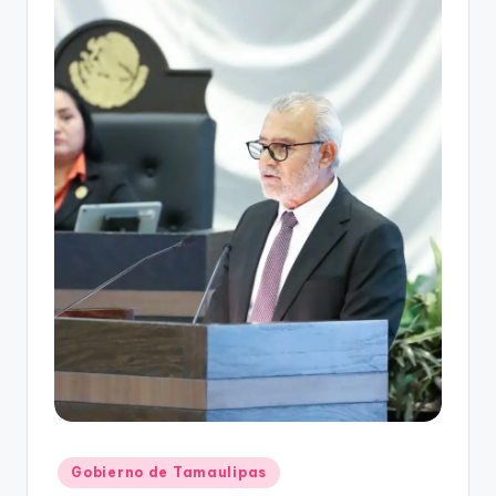
r
e
s
s
Publicado
Gobierno de Tamaulipas
en