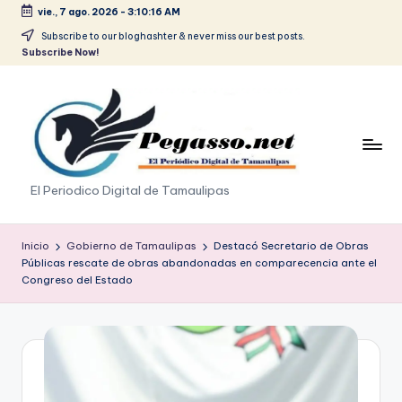
vie., 7 ago. 2026
-
3:10:16 AM
Saltar
Subscribe to our bloghashter & never miss our best posts.
Subscribe Now!
al
contenido
p
El Periodico Digital de Tamaulipas
e
g
Inicio
Gobierno de Tamaulipas
Destacó Secretario de Obras
Públicas rescate de obras abandonadas en comparecencia ante el
a
Congreso del Estado
s
o
.
p