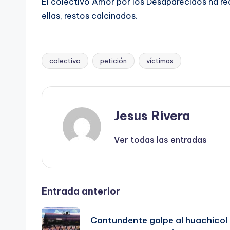
El colectivo Amor por los Desaparecidos ha re
ellas, restos calcinados.
colectivo
petición
víctimas
Etiquetas:
Jesus Rivera
Ver todas las entradas
Navegación
Entrada anterior
de
Contundente golpe al huachicol