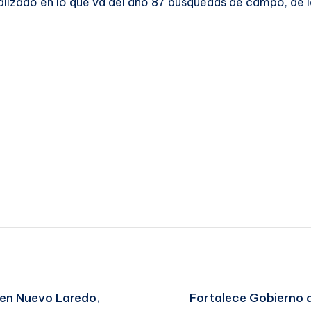
alizado en lo que va del año 87 búsquedas de campo, de la
 en Nuevo Laredo,
Fortalece Gobierno d