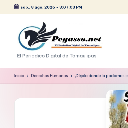
sáb., 8 ago. 2026
-
3:07:04 PM
Saltar
al
contenido
p
El Periodico Digital de Tamaulipas
e
Inicio
Derechos Humanos
¡Déjalo donde lo podamos 
g
a
s
o