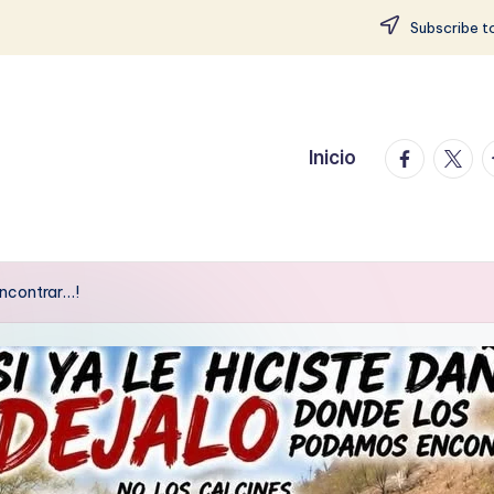
Subscribe to
facebook.
twitte
t
Inicio
encontrar…!