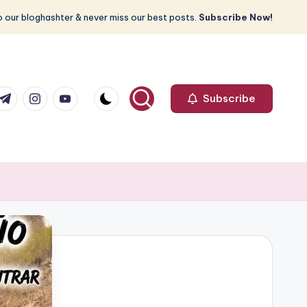
 our bloghashter & never miss our best posts.
Subscribe Now!
com
r.com
.me
instagram.com
youtube.com
Subscribe