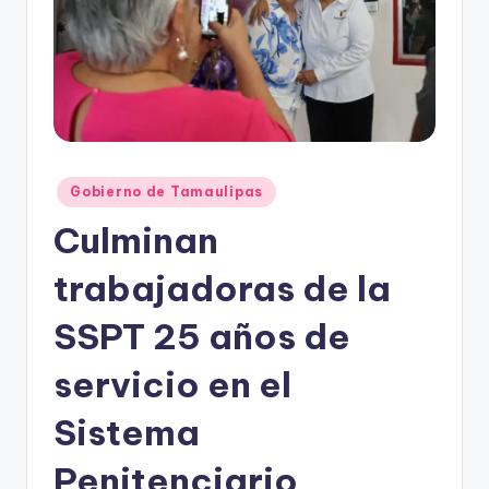
r
e
s
s
Publicado
Gobierno de Tamaulipas
en
Culminan
trabajadoras de la
SSPT 25 años de
servicio en el
Sistema
Penitenciario