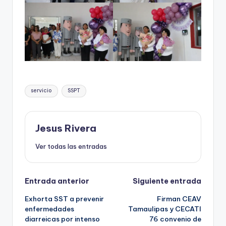
Etiquetas:
servicio
SSPT
Jesus Rivera
Ver todas las entradas
Navegación
Entrada anterior
Siguiente entrada
Exhorta SST a prevenir
Firman CEAV
de
enfermedades
Tamaulipas y CECATI
diarreicas por intenso
76 convenio de
entradas