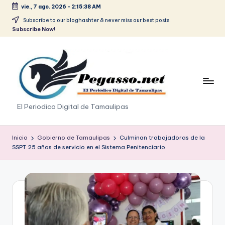
vie., 7 ago. 2026
-
2:15:39 AM
Saltar
Subscribe to our bloghashter & never miss our best posts.
Subscribe Now!
al
contenido
p
El Periodico Digital de Tamaulipas
e
g
Inicio
Gobierno de Tamaulipas
Culminan trabajadoras de la
SSPT 25 años de servicio en el Sistema Penitenciario
a
s
o
.
p