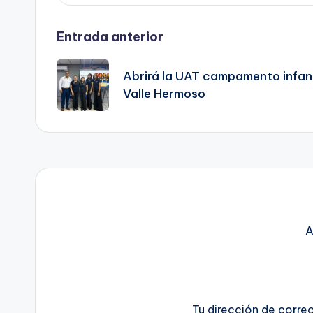
Navegación
Entrada anterior
de
Abrirá la UAT campamento infant
Valle Hermoso
entradas
A
Tu dirección de corre