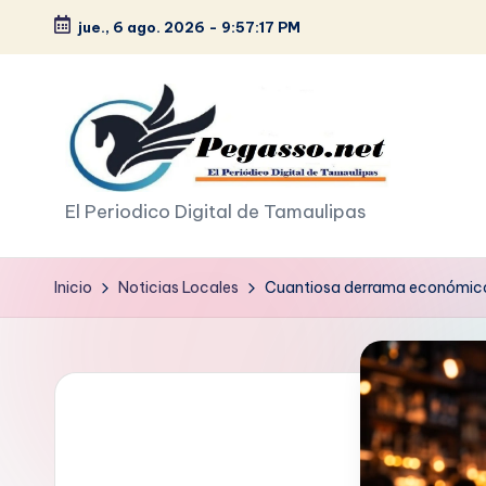
jue., 6 ago. 2026
-
9:57:18 PM
Saltar
al
contenido
p
El Periodico Digital de Tamaulipas
e
Inicio
Noticias Locales
Cuantiosa derrama económica 
g
a
s
o