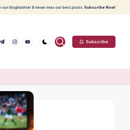
 our bloghashter & never miss our best posts.
Subscribe Now!
com
r.com
.me
instagram.com
youtube.com
Subscribe