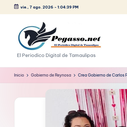
vie., 7 ago. 2026
-
1:04:40 PM
Saltar
al
contenido
p
El Periodico Digital de Tamaulipas
e
Inicio
Gobierno de Reynosa
Crea Gobierno de Carlos 
g
a
s
o