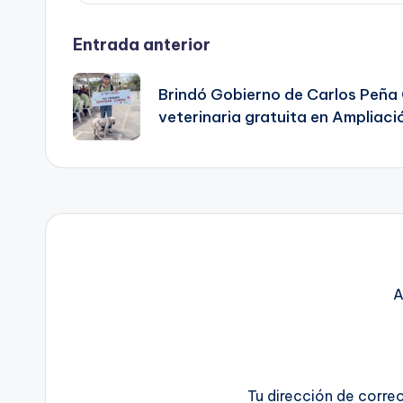
Navegación
Entrada anterior
de
Brindó Gobierno de Carlos Peña 
veterinaria gratuita en Ampliació
entradas
A
Tu dirección de corre