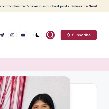
 our bloghashter & never miss our best posts.
Subscribe Now!
com
r.com
.me
instagram.com
youtube.com
Subscribe