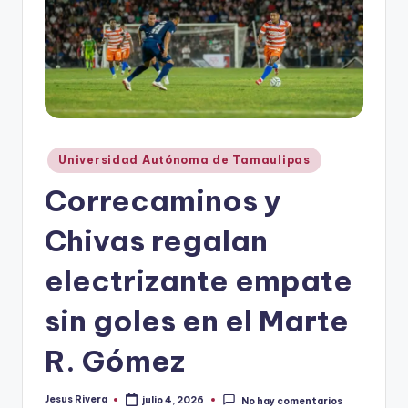
r
e
s
s
Publicado
Universidad Autónoma de Tamaulipas
en
Correcaminos y
Chivas regalan
electrizante empate
sin goles en el Marte
R. Gómez
Jesus Rivera
julio 4, 2026
No hay comentarios
Publicado