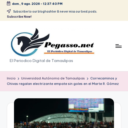
dom., 9 ago. 2026
-
12:37:40 PM
Saltar
Subscribe to our bloghashter & never miss our best posts.
Subscribe Now!
al
contenido
p
El Periodico Digital de Tamaulipas
e
g
Inicio
Universidad Autónoma de Tamaulipas
Correcaminos y
Chivas regalan electrizante empate sin goles en el Marte R. Gómez
a
s
o
.
p