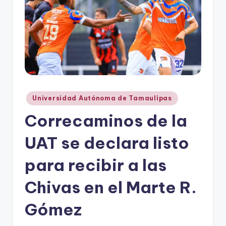
r
e
s
s
Publicado
Universidad Autónoma de Tamaulipas
en
Correcaminos de la
UAT se declara listo
para recibir a las
Chivas en el Marte R.
Gómez