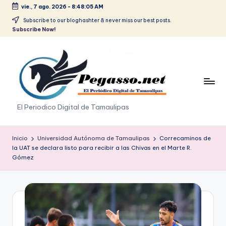
vie., 7 ago. 2026
-
8:48:05 AM
Saltar
Subscribe to our bloghashter & never miss our best posts.
Subscribe Now!
al
contenido
p
El Periodico Digital de Tamaulipas
e
g
Inicio
Universidad Autónoma de Tamaulipas
Correcaminos de
la UAT se declara listo para recibir a las Chivas en el Marte R.
a
Gómez
s
o
.
p