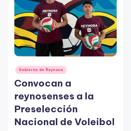
r
e
s
s
Publicado
Gobierno de Reynosa
en
Convocan a
reynosenses a la
Preselección
Nacional de Voleibol