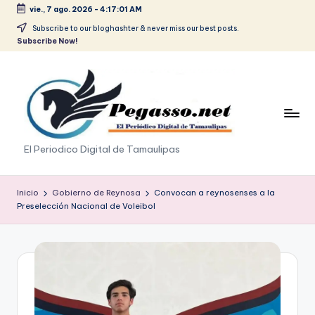
vie., 7 ago. 2026
-
4:17:02 AM
Saltar
Subscribe to our bloghashter & never miss our best posts.
Subscribe Now!
al
contenido
p
El Periodico Digital de Tamaulipas
e
g
Inicio
Gobierno de Reynosa
Convocan a reynosenses a la
Preselección Nacional de Voleibol
a
s
o
.
p