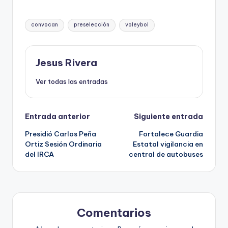
Etiquetas:
convocan
preselección
voleybol
Jesus Rivera
Ver todas las entradas
Navegación
Entrada anterior
Siguiente entrada
Presidió Carlos Peña
Fortalece Guardia
de
Ortiz Sesión Ordinaria
Estatal vigilancia en
del IRCA
central de autobuses
entradas
Comentarios