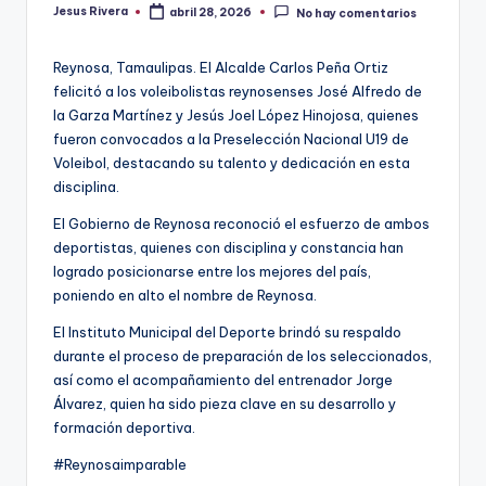
Jesus Rivera
abril 28, 2026
No hay comentarios
Publicado
por
Reynosa, Tamaulipas. El Alcalde Carlos Peña Ortiz
felicitó a los voleibolistas reynosenses José Alfredo de
la Garza Martínez y Jesús Joel López Hinojosa, quienes
fueron convocados a la Preselección Nacional U19 de
Voleibol, destacando su talento y dedicación en esta
disciplina.
El Gobierno de Reynosa reconoció el esfuerzo de ambos
deportistas, quienes con disciplina y constancia han
logrado posicionarse entre los mejores del país,
poniendo en alto el nombre de Reynosa.
El Instituto Municipal del Deporte brindó su respaldo
durante el proceso de preparación de los seleccionados,
así como el acompañamiento del entrenador Jorge
Álvarez, quien ha sido pieza clave en su desarrollo y
formación deportiva.
#Reynosaimparable