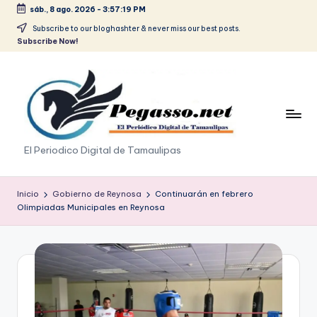
sáb., 8 ago. 2026
-
3:57:19 PM
Saltar
Subscribe to our bloghashter & never miss our best posts.
Subscribe Now!
al
contenido
p
El Periodico Digital de Tamaulipas
e
g
Inicio
Gobierno de Reynosa
Continuarán en febrero
Olimpiadas Municipales en Reynosa
a
s
o
.
p