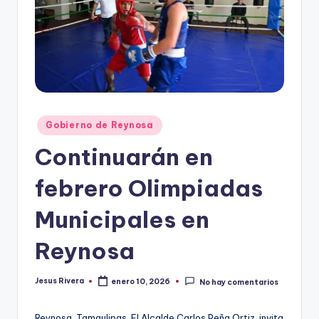
r
e
s
s
Publicado
Gobierno de Reynosa
en
Continuarán en
febrero Olimpiadas
Municipales en
Reynosa
Jesus Rivera
enero 10, 2026
No hay comentarios
Publicado
por
Reynosa, Tamaulipas. El Alcalde Carlos Peña Ortiz, invita