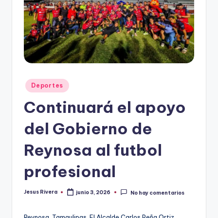
r
e
s
s
Publicado
Deportes
en
Continuará el apoyo
del Gobierno de
Reynosa al futbol
profesional
Jesus Rivera
junio 3, 2026
No hay comentarios
Publicado
por
Reynosa, Tamaulipas. El Alcalde Carlos Peña Ortiz