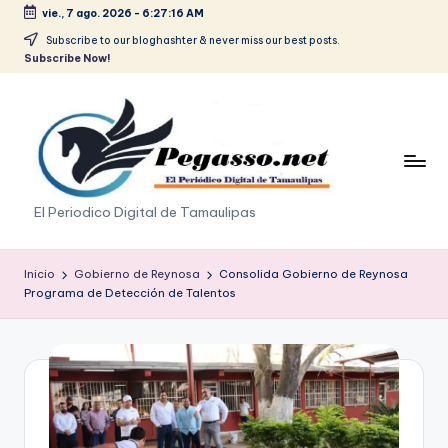
vie., 7 ago. 2026
-
6:27:16 AM
Saltar
Subscribe to our bloghashter & never miss our best posts.
Subscribe Now!
al
contenido
p
El Periodico Digital de Tamaulipas
e
g
Inicio
Gobierno de Reynosa
Consolida Gobierno de Reynosa
Programa de Detección de Talentos
a
s
o
.
p