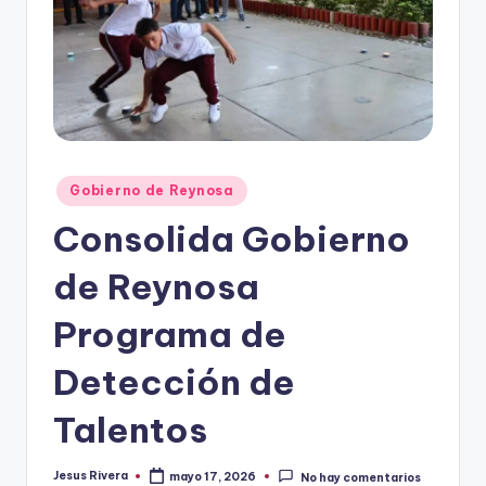
r
e
s
s
Publicado
Gobierno de Reynosa
en
Consolida Gobierno
de Reynosa
Programa de
Detección de
Talentos
Jesus Rivera
mayo 17, 2026
No hay comentarios
Publicado