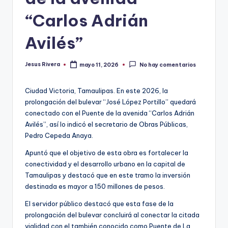
“Carlos Adrián
Avilés”
Jesus Rivera
mayo 11, 2026
No hay comentarios
Publicado
por
Ciudad Victoria, Tamaulipas. En este 2026, la
prolongación del bulevar “José López Portillo” quedará
conectado con el Puente de la avenida “Carlos Adrián
Avilés”, así lo indicó el secretario de Obras Públicas,
Pedro Cepeda Anaya.
Apuntó que el objetivo de esta obra es fortalecer la
conectividad y el desarrollo urbano en la capital de
Tamaulipas y destacó que en este tramo la inversión
destinada es mayor a 150 millones de pesos.
El servidor público destacó que esta fase de la
prolongación del bulevar concluirá al conectar la citada
vialidad con el también conocido como Puente de La