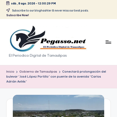
sáb., 8 ago. 2026
-
12:00:29 PM
Saltar
Subscribe to our bloghashter & never miss our best posts.
Subscribe Now!
al
contenido
p
El Periodico Digital de Tamaulipas
e
g
Inicio
Gobierno de Tamaulipas
Conectará prolongación del
bulevar “José López Portillo” con puente de la avenida “Carlos
a
Adrián Avilés”
s
o
.
p