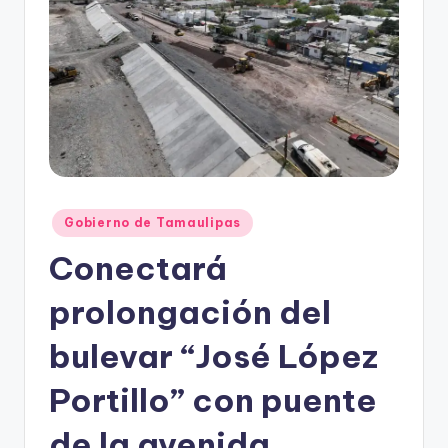
r
e
s
s
Publicado
Gobierno de Tamaulipas
en
Conectará
prolongación del
bulevar “José López
Portillo” con puente
de la avenida