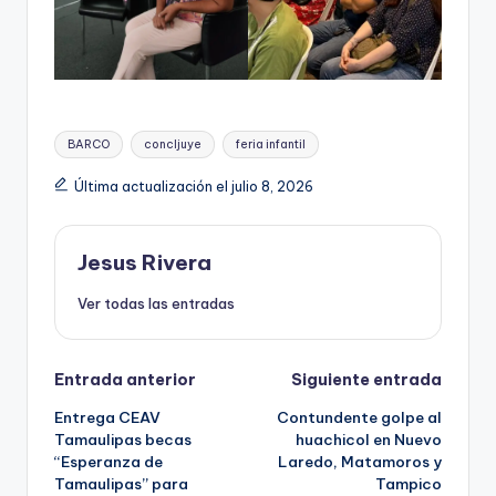
Etiquetas:
BARCO
concljuye
feria infantil
Última actualización el julio 8, 2026
Jesus Rivera
Ver todas las entradas
Navegación
Entrada anterior
Siguiente entrada
Entrega CEAV
Contundente golpe al
de
Tamaulipas becas
huachicol en Nuevo
“Esperanza de
Laredo, Matamoros y
entradas
Tamaulipas” para
Tampico