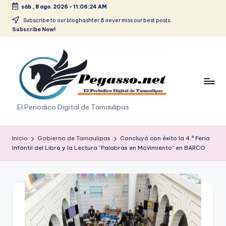
sáb., 8 ago. 2026
-
11:06:25 AM
Saltar
Subscribe to our bloghashter & never miss our best posts.
Subscribe Now!
al
contenido
p
El Periodico Digital de Tamaulipas
e
g
Inicio
Gobierno de Tamaulipas
Concluyó con éxito la 4.ª Feria
Infantil del Libro y la Lectura “Palabras en Movimiento” en BARCO
a
s
o
.
p