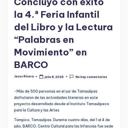
Concluyó con éxito
la 4.ª Feria Infantil
del Libro y la Lectura
“Palabras en
Movimiento” en
BARCO
Jesus Rivera
julio 8, 2026
No hay comentarios
Publicado
por
-Más de 500 personas en el sur de Tamaulipas
disfrutaron de las actividades literarias en este
proyecto desarrollado desde el Instituto Tamaulipeco
para la Cultura y las Artes
Tampico, Tamaulipas. Durante cuatro días, del 1 al 4 de
julio, BARCO, Centro Cultural para las Infancias fue sede