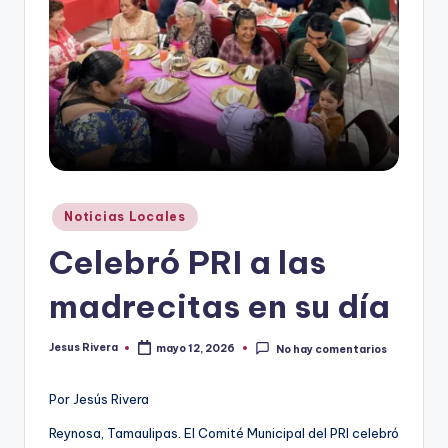
r
e
s
s
Publicado
Noticias Locales
en
Celebró PRI a las
madrecitas en su día
Jesus Rivera
mayo 12, 2026
No hay comentarios
Publicado
por
Por Jesús Rivera
Reynosa, Tamaulipas. El Comité Municipal del PRI celebró