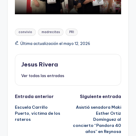
Etiquetas:
convivio
madrecitas
PRI
Última actualización el mayo 12, 2026
Jesus Rivera
Ver todas las entradas
Navegación
Entrada anterior
Siguiente entrada
Escuela Carrillo
Asistió senadora Maki
de
Puerto, víctima de los
Esther Ortiz
rateros
Domínguez al
entradas
concierto “Pandora 40
años” en Reynosa