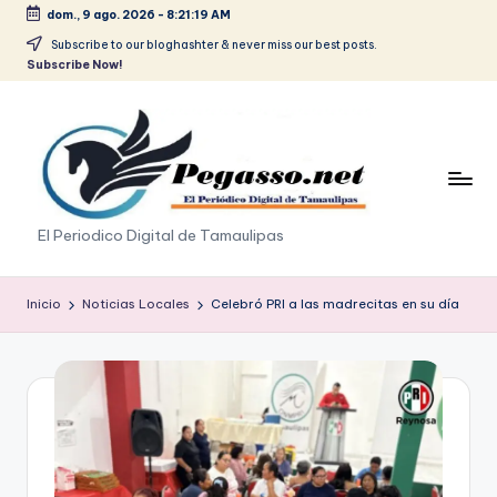
dom., 9 ago. 2026
-
8:21:19 AM
Saltar
Subscribe to our bloghashter & never miss our best posts.
Subscribe Now!
al
contenido
p
El Periodico Digital de Tamaulipas
e
g
Inicio
Noticias Locales
Celebró PRI a las madrecitas en su día
a
s
o
.
p