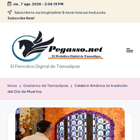
vie., 7 ago. 2026
-
2:04:15 PM
Saltar
Subscribe to our bloghashter & never miss our best posts.
Subscribe Now!
al
contenido
p
El Periodico Digital de Tamaulipas
e
g
Inicio
Gobierno de Tamaulipas
Celebró Américo la tradición
del Día de Muertos
a
s
o
.
p