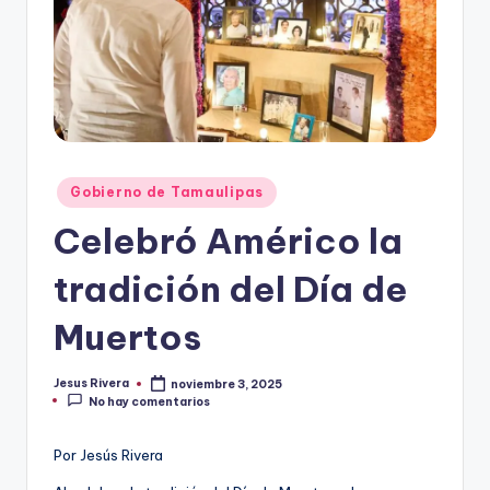
r
e
s
s
Publicado
Gobierno de Tamaulipas
en
Celebró Américo la
tradición del Día de
Muertos
Jesus Rivera
noviembre 3, 2025
Publicado
No hay comentarios
por
Por Jesús Rivera