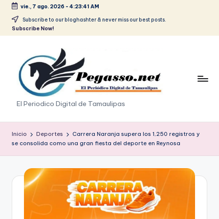
vie., 7 ago. 2026
-
4:23:42 AM
Saltar
Subscribe to our bloghashter & never miss our best posts.
Subscribe Now!
al
contenido
p
El Periodico Digital de Tamaulipas
e
g
Inicio
Deportes
Carrera Naranja supera los 1,250 registros y
se consolida como una gran fiesta del deporte en Reynosa
a
s
o
.
p