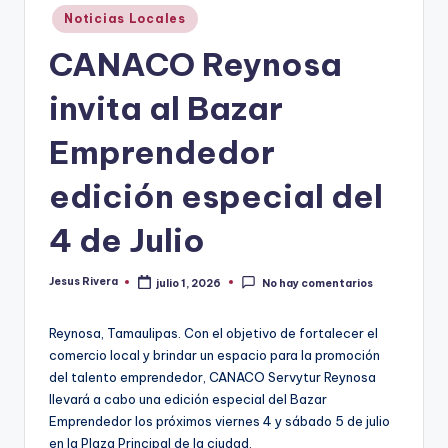
Publicado
Noticias Locales
en
CANACO Reynosa
invita al Bazar
Emprendedor
edición especial del
4 de Julio
Jesus Rivera
julio 1, 2026
No hay comentarios
Publicado
por
Reynosa, Tamaulipas. Con el objetivo de fortalecer el
comercio local y brindar un espacio para la promoción
del talento emprendedor, CANACO Servytur Reynosa
llevará a cabo una edición especial del Bazar
Emprendedor los próximos viernes 4 y sábado 5 de julio
en la Plaza Principal de la ciudad.