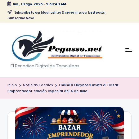
lun., 10 ago. 2026
-
9:59:41 AM
Saltar
Subscribe to our bloghashter & never miss our best posts.
Subscribe Now!
al
contenido
p
El Periodico Digital de Tamaulipas
e
g
Inicio
Noticias Locales
CANACO Reynosa invita al Bazar
Emprendedor edición especial del 4 de Julio
a
s
o
.
p