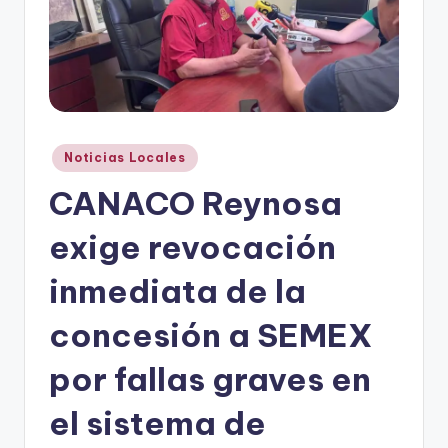
r
e
s
s
Publicado
Noticias Locales
en
CANACO Reynosa
exige revocación
inmediata de la
concesión a SEMEX
por fallas graves en
el sistema de