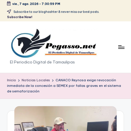
vie., 7 ago. 2026
-
7:30:59 PM
Saltar
Subscribe to our bloghashter & never miss our best posts.
Subscribe Now!
al
contenido
p
El Periodico Digital de Tamaulipas
e
g
Inicio
Noticias Locales
CANACO Reynosa exige revocación
inmediata de la concesión a SEMEX por fallas graves en el sistema
a
de semaforización
s
o
.
p