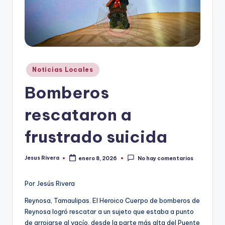
r
e
s
s
Publicado
Noticias Locales
en
Bomberos
rescataron a
frustrado suicida
Jesus Rivera
enero 8, 2026
No hay comentarios
Publicado
por
Por Jesús Rivera
Reynosa, Tamaulipas. El Heroico Cuerpo de bomberos de
Reynosa logró rescatar a un sujeto que estaba a punto
de arrojarse al vacío, desde la parte más alta del Puente