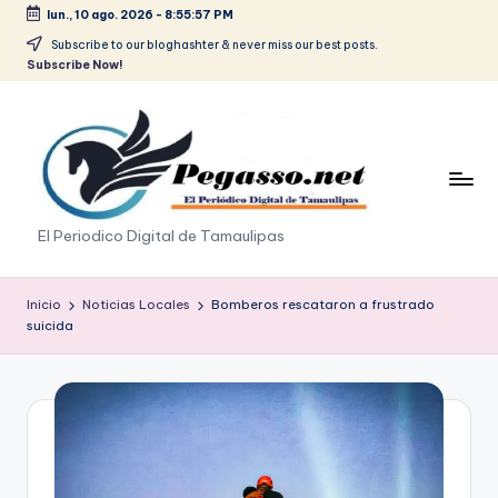
lun., 10 ago. 2026
-
8:55:57 PM
Saltar
Subscribe to our bloghashter & never miss our best posts.
Subscribe Now!
al
contenido
p
El Periodico Digital de Tamaulipas
e
g
Inicio
Noticias Locales
Bomberos rescataron a frustrado
suicida
a
s
o
.
p