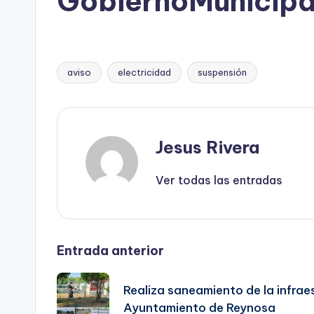
GobiernoMunicip
aviso
electricidad
suspensión
Etiquetas:
Jesus Rivera
Ver todas las entradas
Navegación
Entrada anterior
de
Realiza saneamiento de la infrae
Ayuntamiento de Reynosa