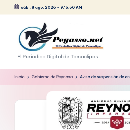
sáb., 8 ago. 2026
-
9:15:51 AM
Saltar
al
contenido
p
El Periodico Digital de Tamaulipas
e
Inicio
Gobierno de Reynosa
Aviso de suspensión de en
g
a
s
o