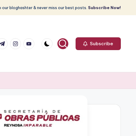
 our bloghashter & never miss our best posts.
Subscribe Now!
com
r.com
.me
instagram.com
youtube.com
Subscribe