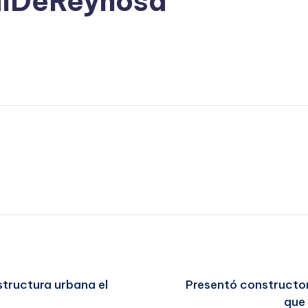
alDeReynosa
structura urbana el
Presentó constructor
que 