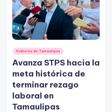
r
e
s
s
Publicado
Gobierno de Tamaulipas
en
Avanza STPS hacia la
meta histórica de
terminar rezago
laboral en
Tamaulipas