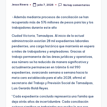
Jesus Rivera
julio 7, 2026
No hay comentarios
Publicado
por
-Además mediante procesos de conciliación se han
recuperado más de 576 millones de pesos para las y los
trabajadores durante este año
Ciudad Victoria, Tamaulipas. Al inicio de la actual
administración existían 28 mil expedientes laborales
pendientes, una carga histórica que mantenía en espera
a miles de trabajadores y empleadores. Gracias al
trabajo permanente de las áreas jurídicas y operativas,
ese número se ha reducido de manera significativa y
actualmente permanecen en trámite 6 mil 990
expedientes, avanzando semana a semana hacia la
meta cero establecida para el año 2028, afirmó el
secretario del Trabajo y Previsión Social de Tamaulipas,
Luis Gerardo Illoldi Reyes.
“Cada expediente concluido representa una familia que
deja atrás años de incertidumbre. Cada conciliación
exitosa significa un trabajador que recibe lo que por