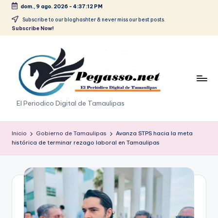
dom., 9 ago. 2026
-
4:37:12 PM
Saltar
Subscribe to our bloghashter & never miss our best posts.
Subscribe Now!
al
contenido
p
El Periodico Digital de Tamaulipas
e
g
Inicio
Gobierno de Tamaulipas
Avanza STPS hacia la meta
histórica de terminar rezago laboral en Tamaulipas
a
s
o
.
p