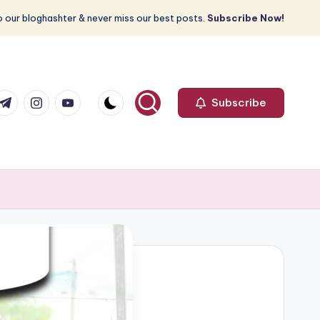
 our bloghashter & never miss our best posts.
Subscribe Now!
com
r.com
.me
instagram.com
youtube.com
Subscribe