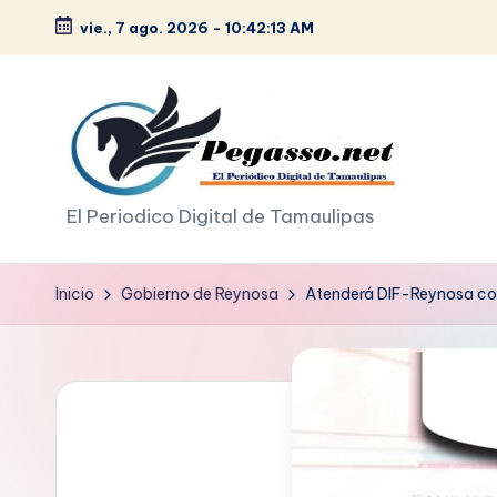
vie., 7 ago. 2026
-
10:42:14 AM
Saltar
al
contenido
p
El Periodico Digital de Tamaulipas
e
Inicio
Gobierno de Reynosa
Atenderá DIF-Reynosa con 
g
a
s
o