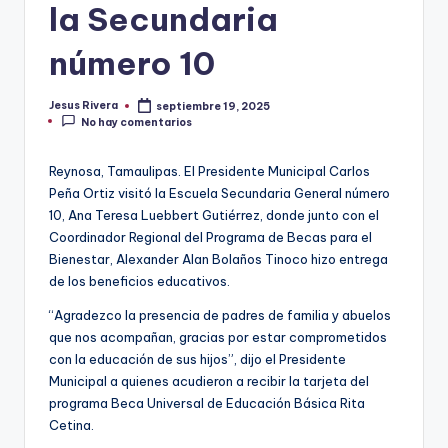
la Secundaria
número 10
Jesus Rivera
septiembre 19, 2025
Publicado
No hay comentarios
por
Reynosa, Tamaulipas. El Presidente Municipal Carlos
Peña Ortiz visitó la Escuela Secundaria General número
10, Ana Teresa Luebbert Gutiérrez, donde junto con el
Coordinador Regional del Programa de Becas para el
Bienestar, Alexander Alan Bolaños Tinoco hizo entrega
de los beneficios educativos.
“Agradezco la presencia de padres de familia y abuelos
que nos acompañan, gracias por estar comprometidos
con la educación de sus hijos”, dijo el Presidente
Municipal a quienes acudieron a recibir la tarjeta del
programa Beca Universal de Educación Básica Rita
Cetina.