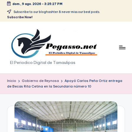
dom., 9 ago. 2026
-
3:25:27 PM
Saltar
Subscribe to our bloghashter & never miss our best posts.
Subscribe Now!
al
contenido
p
El Periodico Digital de Tamaulipas
e
g
Inicio
Gobierno de Reynosa
Apoyó Carlos Peña Ortiz entrega
de Becas Rita Cetina en la Secundaria número 10
a
s
o
.
p