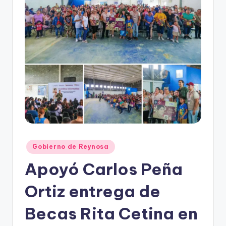
r
e
s
s
Publicado
Gobierno de Reynosa
en
Apoyó Carlos Peña
Ortiz entrega de
Becas Rita Cetina en