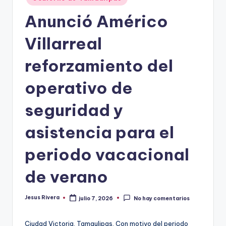
en
Anunció Américo
Villarreal
reforzamiento del
operativo de
seguridad y
asistencia para el
periodo vacacional
de verano
Jesus Rivera
julio 7, 2026
No hay comentarios
Publicado
por
Ciudad Victoria, Tamaulipas. Con motivo del periodo