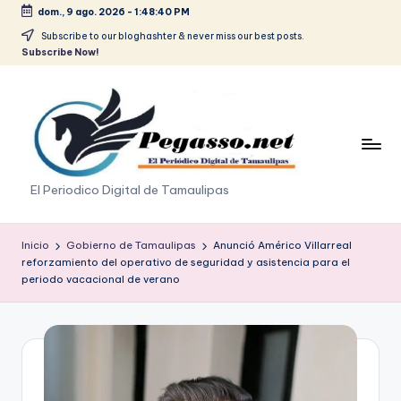
dom., 9 ago. 2026
-
1:48:40 PM
Saltar
Subscribe to our bloghashter & never miss our best posts.
Subscribe Now!
al
contenido
p
El Periodico Digital de Tamaulipas
e
g
Inicio
Gobierno de Tamaulipas
Anunció Américo Villarreal
reforzamiento del operativo de seguridad y asistencia para el
a
periodo vacacional de verano
s
o
.
p