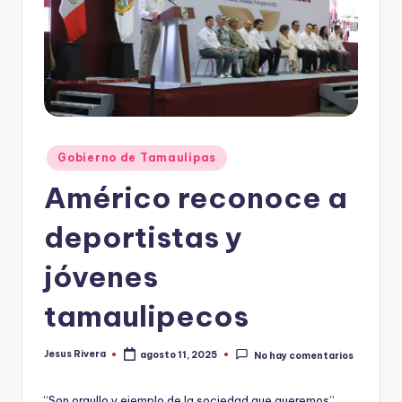
r
e
s
s
Publicado
Gobierno de Tamaulipas
en
Américo reconoce a
deportistas y
jóvenes
tamaulipecos
Jesus Rivera
agosto 11, 2025
No hay comentarios
Publicado
por
“Son orgullo y ejemplo de la sociedad que queremos”,