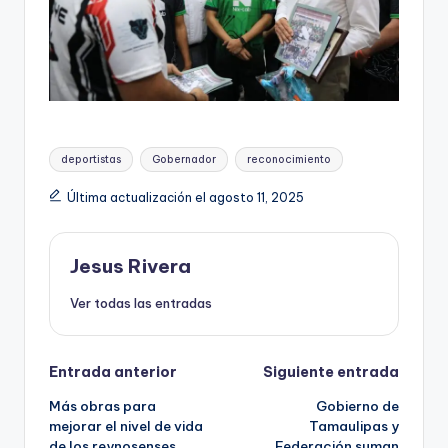
Etiquetas:
deportistas
Gobernador
reconocimiento
Última actualización el agosto 11, 2025
Jesus Rivera
Ver todas las entradas
Navegación
Entrada anterior
Siguiente entrada
Más obras para
Gobierno de
de
mejorar el nivel de vida
Tamaulipas y
de los reynosenses
Federación suman