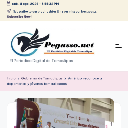
sáb., 8 ago. 2026
-
8:55:33 PM
Saltar
Subscribe to our bloghashter & never miss our best posts.
Subscribe Now!
al
contenido
p
El Periodico Digital de Tamaulipas
e
g
Inicio
Gobierno de Tamaulipas
Américo reconoce a
deportistas y jóvenes tamaulipecos
a
s
o
.
p