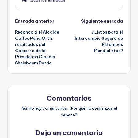
Ver todas las entradas
Navegación
Entrada anterior
Siguiente entrada
Reconoció el Alcalde
¿Listos para el
de
Carlos Peña Ortiz
Intercambio Seguro de
resultados del
Estampas
entradas
Gobierno de la
Mundialistas?
Presidenta Claudia
Sheinbaum Pardo
Comentarios
Aún no hay comentarios. ¿Por qué no comienzas el
debate?
Deja un comentario