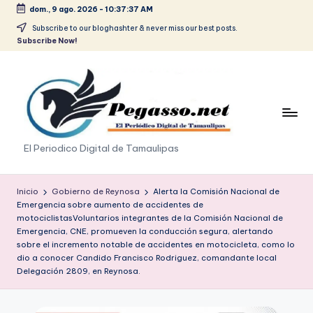
dom., 9 ago. 2026
-
10:37:37 AM
Saltar
Subscribe to our bloghashter & never miss our best posts.
Subscribe Now!
al
contenido
p
El Periodico Digital de Tamaulipas
e
g
Inicio
Gobierno de Reynosa
Alerta la Comisión Nacional de
Emergencia sobre aumento de accidentes de
a
motociclistasVoluntarios integrantes de la Comisión Nacional de
Emergencia, CNE, promueven la conducción segura, alertando
s
sobre el incremento notable de accidentes en motocicleta, como lo
dio a conocer Candido Francisco Rodriguez, comandante local
o
Delegación 2809, en Reynosa.
.
p