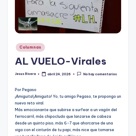
r
e
s
s
Publicado
Columnas
en
AL VUELO-Virales
Jesus Rivera
abril 24, 2026
No hay comentarios
Publicado
por
Por Pegaso
¡Amiguita!¡Amiguito! Yo, tu amigo Pegaso, te propongo un
nuevo reto viral.
Más emocionante que subirse a surfear a un vagón del
ferrocarril, más chipocludo que lanzarse de cabeza
desde un quinto piso, más 6-7 que ahorcarse de una
viga con el cinturón de tu papi, más nice que tomarse