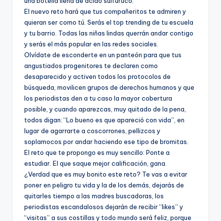
una botella llena de ácido sulfúruco.
El nuevo reto hará que tus compañeritos te admiren y
quieran ser como tú. Serás el top trending de tu escuela
y tu barrio. Todas las niñas lindas querrán andar contigo
y serás el más popular en las redes sociales.
Olvídate de esconderte en un panteón para que tus
angustiados progenitores te declaren como
desaparecido y activen todos los protocolos de
búsqueda, movilicen grupos de derechos humanos y que
los periodistas den a tu caso la mayor cobertura
posible, y cuando aparezcas, muy quitado de la pena,
todos digan: “Lo bueno es que apareció con vida”, en
lugar de agarrarte a coscorrones, pellizcos y
soplamocos por andar haciendo ese tipo de bromitas.
El reto que te propongo es muy sencillo: Ponte a
estudiar. El que saque mejor calificación, gana.
¿Verdad que es muy bonito este reto? Te vas a evitar
poner en peligro tu vida y la de los demás, dejarás de
quitarles tiempo a las madres buscadoras, los
periodistas escandalosos dejarán de recibir “likes” y
“visitas” a sus costillas y todo mundo será feliz, porque