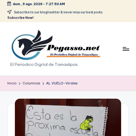
dom., 9 ago. 2026
-
7:27:50 AM
Saltar
Subscribe to our bloghashter & never miss our best posts.
Subscribe Now!
al
contenido
p
El Periodico Digital de Tamaulipas
e
g
Inicio
Columnas
AL VUELO-Virales
a
s
o
.
p