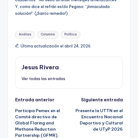
Y, como dice el refrán estilo Pegaso: “¡Inmaculada
solución!” (¡Santo remedio!)
Etiquetas:
Análisis
Columna
Política
Última actualización el abril 24, 2026
Jesus Rivera
Ver todas las entradas
Navegación
Entrada anterior
Siguiente entrada
Participa Pemex en el
Presente la UTTN en el
de
Comité directivo de
Encuentro Nacional
Global Flaring and
Deportivo y Cultural
entradas
Methane Reduction
de UTyP 2026
Partnership (GFMR),