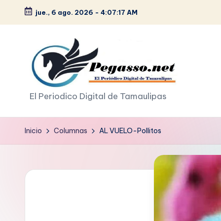
jue., 6 ago. 2026
-
4:07:19 AM
Saltar
al
contenido
p
El Periodico Digital de Tamaulipas
e
Inicio
Columnas
AL VUELO-Pollitos
g
a
s
o