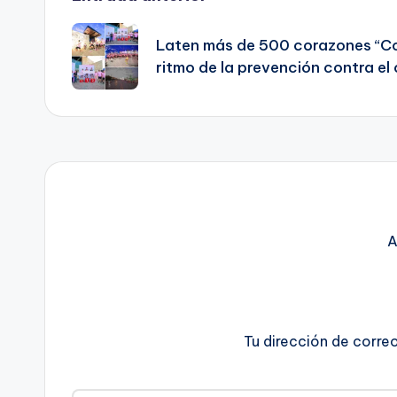
Navegación
de
Laten más de 500 corazones “Cor
ritmo de la prevención contra e
entradas
A
Tu dirección de corre