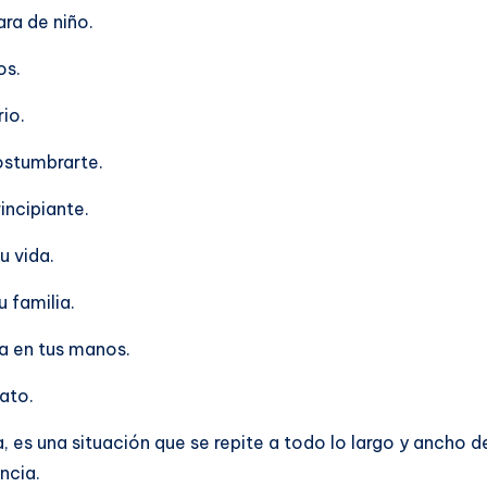
ara de niño.
os.
rio.
ostumbrarte.
ncipiante.
u vida.
u familia.
la en tus manos.
ato.
es una situación que se repite a todo lo largo y ancho del
ncia.