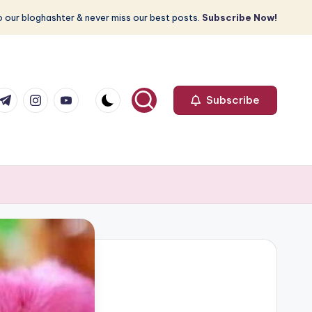
 our bloghashter & never miss our best posts.
Subscribe Now!
com
r.com
.me
instagram.com
youtube.com
Subscribe