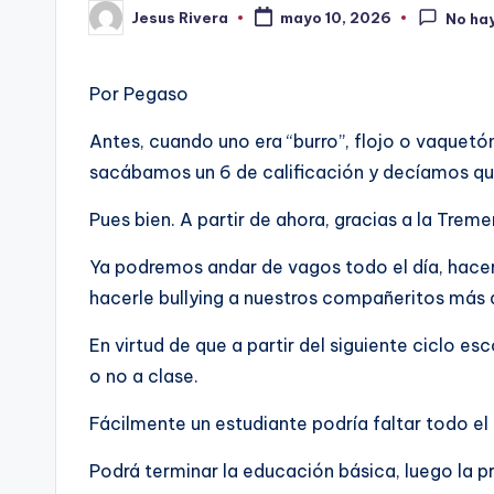
Jesus Rivera
mayo 10, 2026
No ha
Publicado
por
Por Pegaso
Antes, cuando uno era “burro”, flojo o vaquetó
sacábamos un 6 de calificación y decíamos q
Pues bien. A partir de ahora, gracias a la Trem
Ya podremos andar de vagos todo el día, hacern
hacerle bullying a nuestros compañeritos más d
En virtud de que a partir del siguiente ciclo e
o no a clase.
Fácilmente un estudiante podría faltar todo el 
Podrá terminar la educación básica, luego la pr