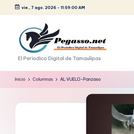
vie., 7 ago. 2026
-
11:59:01 AM
Saltar
al
contenido
p
El Periodico Digital de Tamaulipas
e
Inicio
Columnas
AL VUELO-Panzaso
g
a
s
o