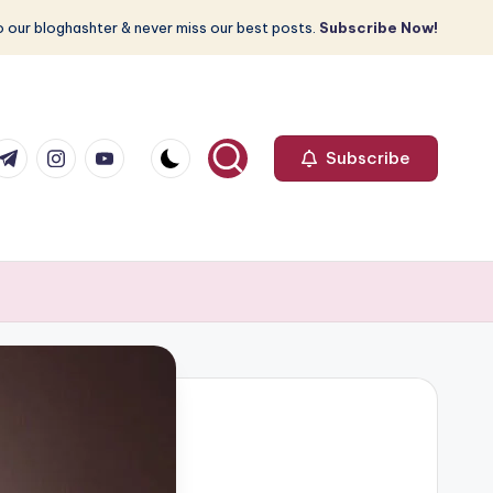
 our bloghashter & never miss our best posts.
Subscribe Now!
com
r.com
.me
instagram.com
youtube.com
Subscribe