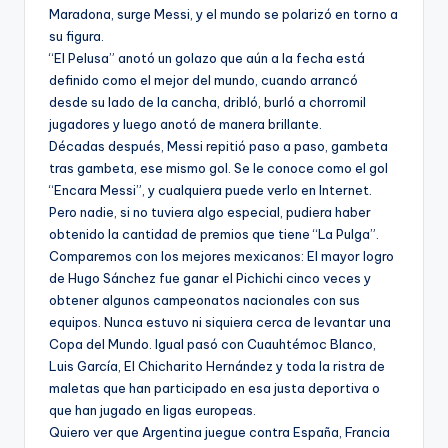
Maradona, surge Messi, y el mundo se polarizó en torno a
su figura.
“El Pelusa” anotó un golazo que aún a la fecha está
definido como el mejor del mundo, cuando arrancó
desde su lado de la cancha, dribló, burló a chorromil
jugadores y luego anotó de manera brillante.
Décadas después, Messi repitió paso a paso, gambeta
tras gambeta, ese mismo gol. Se le conoce como el gol
“Encara Messi”, y cualquiera puede verlo en Internet.
Pero nadie, si no tuviera algo especial, pudiera haber
obtenido la cantidad de premios que tiene “La Pulga”.
Comparemos con los mejores mexicanos: El mayor logro
de Hugo Sánchez fue ganar el Pichichi cinco veces y
obtener algunos campeonatos nacionales con sus
equipos. Nunca estuvo ni siquiera cerca de levantar una
Copa del Mundo. Igual pasó con Cuauhtémoc Blanco,
Luis García, El Chicharito Hernández y toda la ristra de
maletas que han participado en esa justa deportiva o
que han jugado en ligas europeas.
Quiero ver que Argentina juegue contra España, Francia