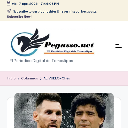
vie., 7 ago. 2026
-
7:44:08 PM
Saltar
Subscribe to our bloghashter & never miss our best posts.
Subscribe Now!
al
contenido
p
El Periodico Digital de Tamaulipas
e
g
Inicio
Columnas
AL VUELO-Chés
a
s
o
.
p