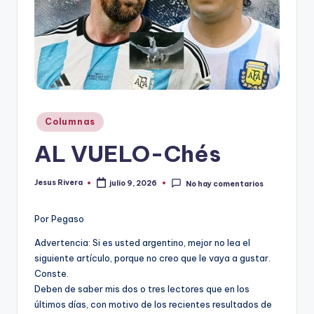
r
e
s
s
Publicado
Columnas
en
AL VUELO-Chés
Jesus Rivera
julio 9, 2026
No hay comentarios
Publicado
por
Por Pegaso
Advertencia: Si es usted argentino, mejor no lea el
siguiente artículo, porque no creo que le vaya a gustar.
Conste.
Deben de saber mis dos o tres lectores que en los
últimos días, con motivo de los recientes resultados de