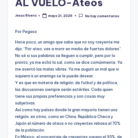
AL VUELO-Ateos
Jesus Rivera
mayo 21, 2026
No hay comentarios
Publicado
por
Por Pegaso
Hace poco, un amigo que sabe que no soy creyente me
dijo: “Por ateo, vas a morir en medio de fuertes dolores”.
No sé si sus palabras se lleguen a cumplir, pero por lo
pronto, ya me echó la sal, como se dice comúnmente. Ya
me aventó las malas vibras. Ya me auguró un mal que ni
siquiera a un enemigo se le puede desear.
Y es que en materia de religión, de futbol y de política,
las discusiones siempre serán estériles. Cada quien
tiene sus propias preferencias y son cosas muy
subjetivas.
Así como hay países donde la gran mayoría tienen una
religión, en otros, como en China, República Checa y
Japón el número de ateos o no creyentes rebasa el 70%
de la población.
En México, el porcentaje de creyentes supera el 93%, de