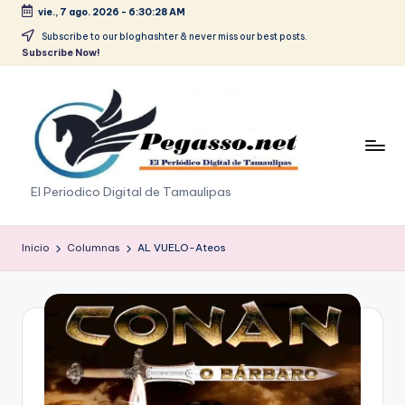
vie., 7 ago. 2026
-
6:30:28 AM
Saltar
Subscribe to our bloghashter & never miss our best posts.
Subscribe Now!
al
contenido
p
El Periodico Digital de Tamaulipas
e
g
Inicio
Columnas
AL VUELO-Ateos
a
s
o
.
p