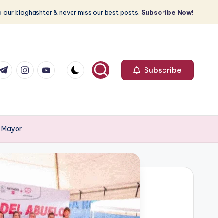
 our bloghashter & never miss our best posts.
Subscribe Now!
com
r.com
.me
instagram.com
youtube.com
Subscribe
o Mayor