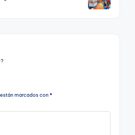
e?
 están marcados con
*