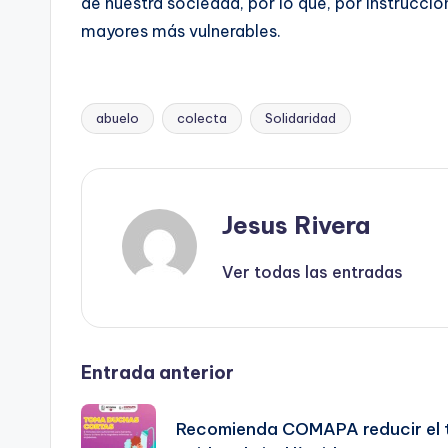
de nuestra sociedad, por lo que, por instruccio
mayores más vulnerables.
abuelo
colecta
Solidaridad
Etiquetas:
Jesus Rivera
Ver todas las entradas
Navegación
Entrada anterior
de
Recomienda COMAPA reducir el t