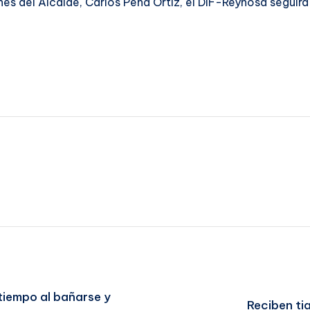
nes del Alcalde, Carlos Peña Ortiz, el DIF-Reynosa seguirá
iempo al bañarse y
Reciben ti