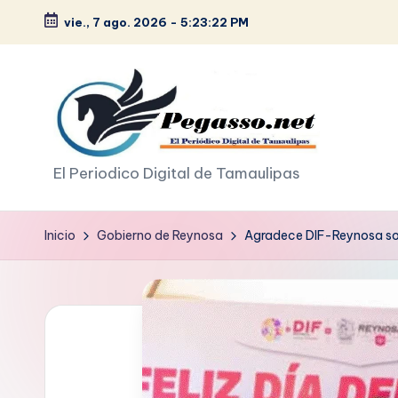
vie., 7 ago. 2026
-
5:23:23 PM
Saltar
al
contenido
p
El Periodico Digital de Tamaulipas
e
Inicio
Gobierno de Reynosa
Agradece DIF-Reynosa sol
g
a
s
o