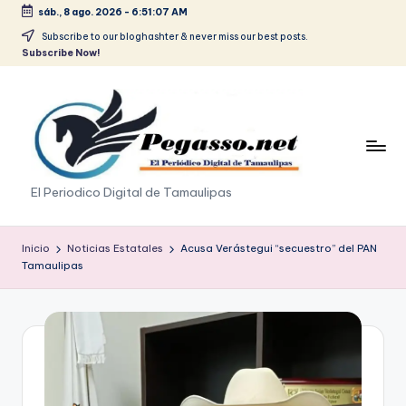
sáb., 8 ago. 2026
-
6:51:07 AM
Saltar
Subscribe to our bloghashter & never miss our best posts.
Subscribe Now!
al
contenido
p
El Periodico Digital de Tamaulipas
e
g
Inicio
Noticias Estatales
Acusa Verástegui “secuestro” del PAN
Tamaulipas
a
s
o
.
p