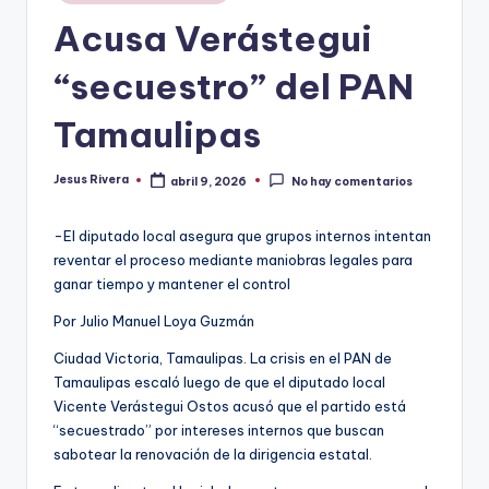
en
Acusa Verástegui
“secuestro” del PAN
Tamaulipas
Jesus Rivera
abril 9, 2026
No hay comentarios
Publicado
por
-El diputado local asegura que grupos internos intentan
reventar el proceso mediante maniobras legales para
ganar tiempo y mantener el control
Por Julio Manuel Loya Guzmán
Ciudad Victoria, Tamaulipas. La crisis en el PAN de
Tamaulipas escaló luego de que el diputado local
Vicente Verástegui Ostos acusó que el partido está
“secuestrado” por intereses internos que buscan
sabotear la renovación de la dirigencia estatal.