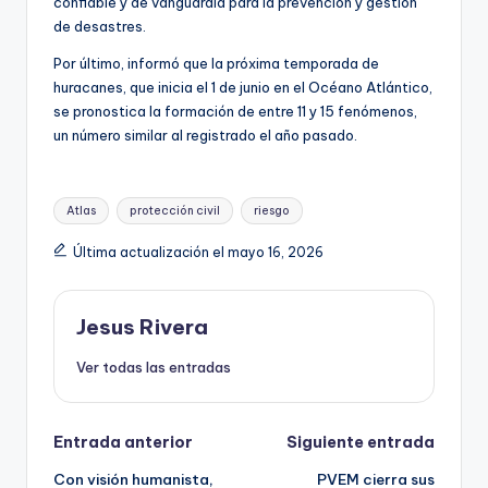
confiable y de vanguardia para la prevención y gestión
de desastres.
Por último, informó que la próxima temporada de
huracanes, que inicia el 1 de junio en el Océano Atlántico,
se pronostica la formación de entre 11 y 15 fenómenos,
un número similar al registrado el año pasado.
Etiquetas:
Atlas
protección civil
riesgo
Última actualización el mayo 16, 2026
Jesus Rivera
Ver todas las entradas
Navegación
Entrada anterior
Siguiente entrada
Con visión humanista,
PVEM cierra sus