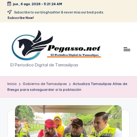
jue., 6 ago. 2026
-
5:21:24 AM
Saltar
Subscribe to our bloghashter & never miss our best posts.
Subscribe Now!
al
contenido
p
El Periodico Digital de Tamaulipas
e
g
Inicio
Gobierno de Tamaulipas
Actualiza Tamaulipas Atlas de
Riesgo para salvaguardar a la población
a
s
o
.
p