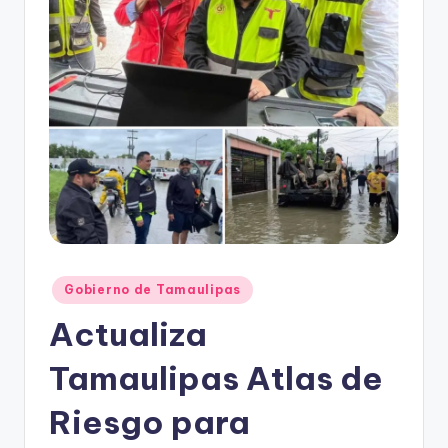
r
e
s
s
Publicado
Gobierno de Tamaulipas
en
Actualiza
Tamaulipas Atlas de
Riesgo para