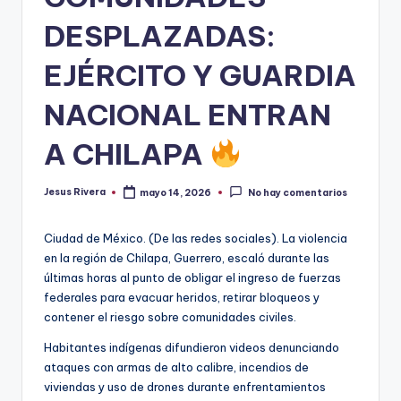
DESPLAZADAS:
EJÉRCITO Y GUARDIA
NACIONAL ENTRAN
A CHILAPA
Jesus Rivera
mayo 14, 2026
No hay comentarios
Publicado
por
Ciudad de México. (De las redes sociales). La violencia
en la región de Chilapa, Guerrero, escaló durante las
últimas horas al punto de obligar el ingreso de fuerzas
federales para evacuar heridos, retirar bloqueos y
contener el riesgo sobre comunidades civiles.
Habitantes indígenas difundieron videos denunciando
ataques con armas de alto calibre, incendios de
viviendas y uso de drones durante enfrentamientos