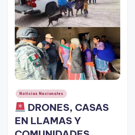
r
e
s
s
Publicado
Noticias Nacionales
en
DRONES, CASAS
EN LLAMAS Y
COMUNIDADES