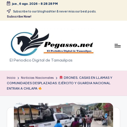
jue., 6 ago. 2026
-
8:28:28 PM
Saltar
Subscribe to our bloghashter & never miss our best posts.
Subscribe Now!
al
contenido
p
El Periodico Digital de Tamaulipas
e
g
Inicio
Noticias Nacionales
DRONES, CASAS EN LLAMAS Y
COMUNIDADES DESPLAZADAS: EJÉRCITO Y GUARDIA NACIONAL
a
ENTRAN A CHILAPA
s
o
.
p