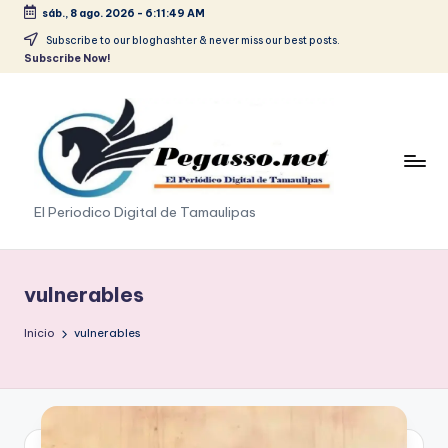
sáb., 8 ago. 2026
-
6:11:50 AM
Saltar
Subscribe to our bloghashter & never miss our best posts.
Subscribe Now!
al
contenido
p
El Periodico Digital de Tamaulipas
e
g
vulnerables
a
Inicio
vulnerables
s
o
.
p