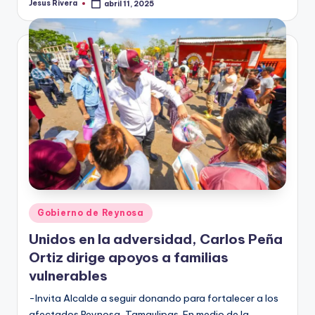
Jesus Rivera
abril 11, 2025
Publicado
por
Publicado
Gobierno de Reynosa
en
Unidos en la adversidad, Carlos Peña
Ortiz dirige apoyos a familias
vulnerables
-Invita Alcalde a seguir donando para fortalecer a los
afectados Reynosa, Tamaulipas. En medio de la