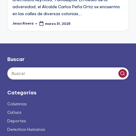
adversidad, el Alcalde Carlos Peña Ortiz se encuentra
en las calles de diversas colonias,…
Jesus Rivera
marzo 31, 2025
Publicado
por
Buscar
Categorías
Columnas
Cultura
Deportes
Derechos Humanos