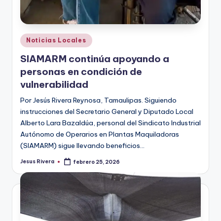
Publicado
Noticias Locales
en
SIAMARM continúa apoyando a
personas en condición de
vulnerabilidad
Por Jesús Rivera Reynosa, Tamaulipas. Siguiendo
instrucciones del Secretario General y Diputado Local
Alberto Lara Bazaldúa, personal del Sindicato Industrial
Autónomo de Operarios en Plantas Maquiladoras
(SIAMARM) sigue llevando beneficios…
Jesus Rivera
febrero 25, 2026
Publicado
por