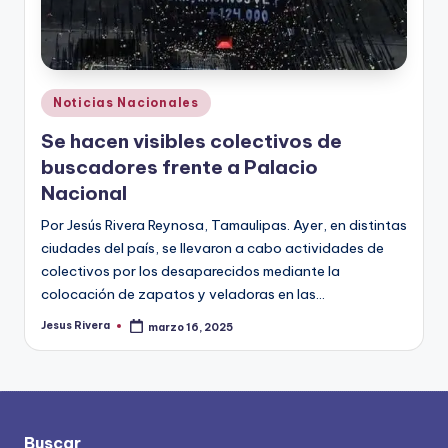
Publicado
Noticias Nacionales
en
Se hacen visibles colectivos de
buscadores frente a Palacio
Nacional
Por Jesús Rivera Reynosa, Tamaulipas. Ayer, en distintas
ciudades del país, se llevaron a cabo actividades de
colectivos por los desaparecidos mediante la
colocación de zapatos y veladoras en las…
Jesus Rivera
marzo 16, 2025
Publicado
por
Buscar