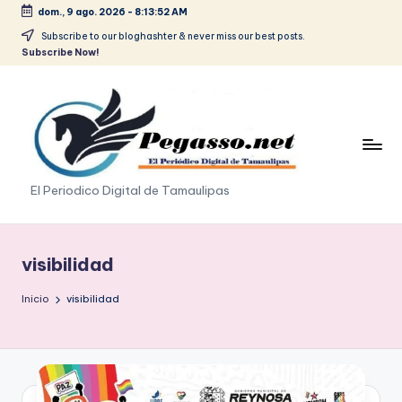
dom., 9 ago. 2026
-
8:13:53 AM
Saltar
Subscribe to our bloghashter & never miss our best posts.
Subscribe Now!
al
contenido
p
El Periodico Digital de Tamaulipas
e
g
visibilidad
a
Inicio
visibilidad
s
o
.
p