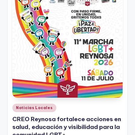
r
e
s
s
Publicado
Noticias Locales
en
CREO Reynosa fortalece acciones en
salud, educación y visibilidad para la
comunidad LGBT+