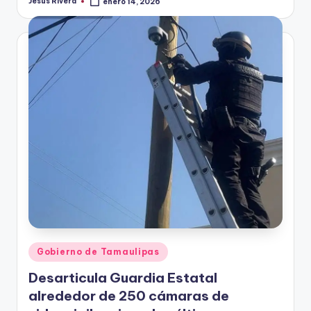
Jesus Rivera
enero 14, 2026
Publicado
por
Publicado
Gobierno de Tamaulipas
en
Desarticula Guardia Estatal
alrededor de 250 cámaras de