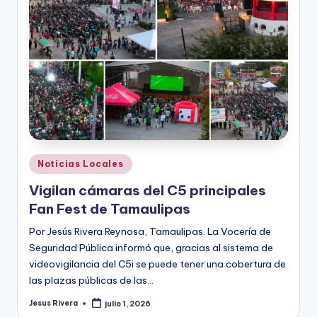
r
e
s
s
Publicado
Noticias Locales
en
Vigilan cámaras del C5 principales
Fan Fest de Tamaulipas
Por Jesús Rivera Reynosa, Tamaulipas. La Vocería de
Seguridad Pública informó que, gracias al sistema de
videovigilancia del C5i se puede tener una cobertura de
las plazas públicas de las…
Jesus Rivera
julio 1, 2026
Publicado
por