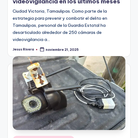
videovigilancia en los últimos meses
Ciudad Victoria, Tamaulipas. Como parte de la
estrategia para prevenir y combatir el delito en
Tamaulipas, personal de la Guardia Estatal ha
desarticulado alrededor de 250 cámaras de
videovigilancia a…
Jesus Rivera
noviembre 21, 2025
Publicado
por