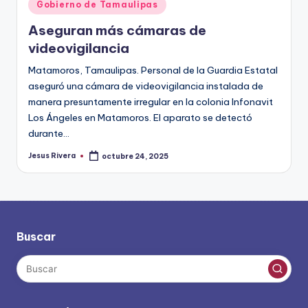
Publicado
Gobierno de Tamaulipas
en
Aseguran más cámaras de
videovigilancia
Matamoros, Tamaulipas. Personal de la Guardia Estatal
aseguró una cámara de videovigilancia instalada de
manera presuntamente irregular en la colonia Infonavit
Los Ángeles en Matamoros. El aparato se detectó
durante…
Jesus Rivera
octubre 24, 2025
Publicado
por
Buscar