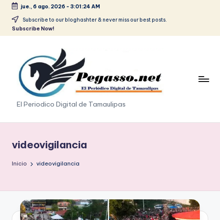
jue., 6 ago. 2026
-
3:01:24 AM
Saltar
Subscribe to our bloghashter & never miss our best posts.
Subscribe Now!
al
contenido
p
El Periodico Digital de Tamaulipas
e
g
videovigilancia
a
Inicio
videovigilancia
s
o
.
p