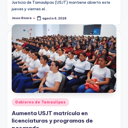
Justicia de Tamaulipas (USJT) mantiene abierto este
jueves y viernes el…
Jesus Rivera
agosto 6, 2026
Publicado
por
Publicado
Gobierno de Tamaulipas
en
Aumenta USJT matrícula en
licenciaturas y programas de
posgrado