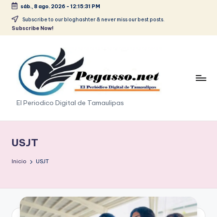
sáb., 8 ago. 2026
-
12:15:32 PM
Saltar
Subscribe to our bloghashter & never miss our best posts.
Subscribe Now!
al
contenido
p
El Periodico Digital de Tamaulipas
e
g
USJT
a
Inicio
USJT
s
o
.
p