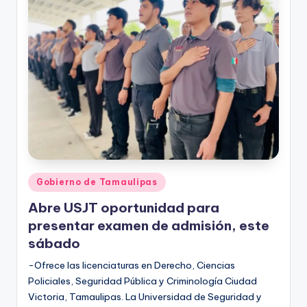
r
e
s
s
Publicado
Gobierno de Tamaulipas
en
Abre USJT oportunidad para
presentar examen de admisión, este
sábado
-Ofrece las licenciaturas en Derecho, Ciencias
Policiales, Seguridad Pública y Criminología Ciudad
Victoria, Tamaulipas. La Universidad de Seguridad y