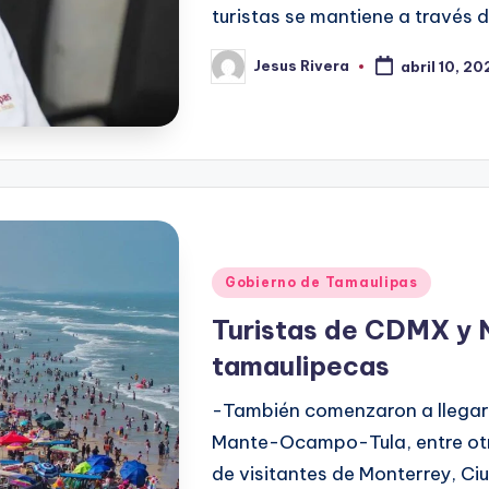
turistas se mantiene a través 
Jesus Rivera
abril 10, 2
Publicado
por
Publicado
Gobierno de Tamaulipas
en
Turistas de CDMX y 
tamaulipecas
-También comenzaron a llegar l
Mante-Ocampo-Tula, entre otr
de visitantes de Monterrey, Ci