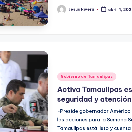
Jesus Rivera
abril 4, 20
Publicado
por
Publicado
Gobierno de Tamaulipas
en
Activa Tamaulipas es
seguridad y atención 
-Preside gobernador Américo V
las acciones para la Semana S
Tamaulipas está listo y cuent