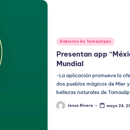
Publicado
Gobierno de Tamaulipas
en
Presentan app “México
Mundial
-La aplicación promueve la ofe
dos pueblos mágicos de Mier y 
bellezas naturales de Tamaulip
Jesus Rivera
mayo 24, 2
Publicado
por