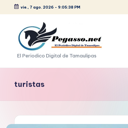
vie., 7 ago. 2026
-
9:05:39 PM
Saltar
al
contenido
p
El Periodico Digital de Tamaulipas
e
g
turistas
a
s
o