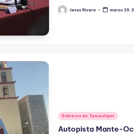
Jesus Rivera
marzo 29, 
Publicado
por
Publicado
Gobierno de Tamaulipas
en
Autopista Mante-Oca