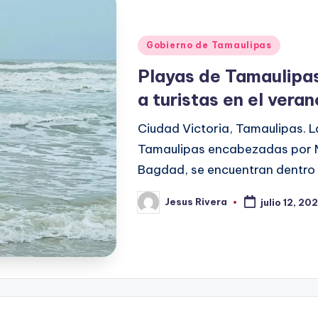
Publicado
Gobierno de Tamaulipas
en
Playas de Tamaulipas
a turistas en el vera
Ciudad Victoria, Tamaulipas. L
Tamaulipas encabezadas por M
Bagdad, se encuentran dentro 
Jesus Rivera
julio 12, 20
Publicado
por