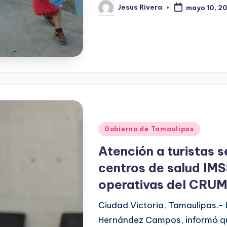
Jesus Rivera
mayo 10, 2
Publicado
por
Publicado
Gobierno de Tamaulipas
en
Atención a turistas s
centros de salud IMS
operativas del CRUM
Ciudad Victoria, Tamaulipas.- 
Hernández Campos, informó qu