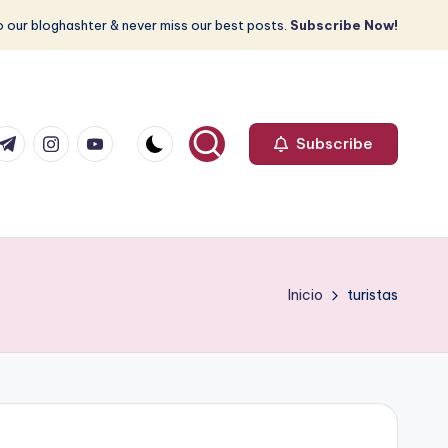
 our bloghashter & never miss our best posts.
Subscribe Now!
com
r.com
.me
instagram.com
youtube.com
Subscribe
Inicio
turistas