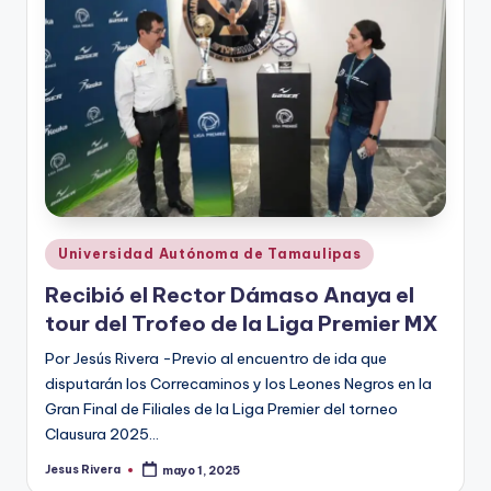
r
e
s
s
Publicado
Universidad Autónoma de Tamaulipas
en
Recibió el Rector Dámaso Anaya el
tour del Trofeo de la Liga Premier MX
Por Jesús Rivera -Previo al encuentro de ida que
disputarán los Correcaminos y los Leones Negros en la
Gran Final de Filiales de la Liga Premier del torneo
Clausura 2025…
Jesus Rivera
mayo 1, 2025
Publicado
por