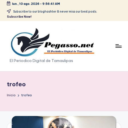
lun., 10 ago. 2026
-
9:56:41 AM
Saltar
Subscribe to our bloghashter & never miss our best posts.
Subscribe Now!
al
contenido
p
El Periodico Digital de Tamaulipas
e
g
trofeo
a
Inicio
trofeo
s
o
.
p