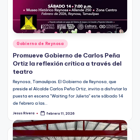
Publicado
Gobierno de Reynosa
en
Promueve Gobierno de Carlos Peña
Ortiz la reflexión crítica a través del
teatro
Reynosa, Tamaulipas. El Gobierno de Reynosa, que
preside el Alcalde Carlos Peña Ortiz, invita a disfrutar la
puesta en escena "Waiting for Julieta" este sábado 14
de febrero a las…
Jesus Rivera
febrero 11, 2026
Publicado
por