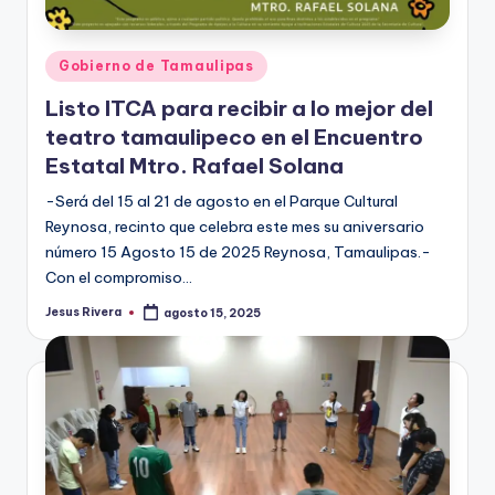
Publicado
Gobierno de Tamaulipas
en
Listo ITCA para recibir a lo mejor del
teatro tamaulipeco en el Encuentro
Estatal Mtro. Rafael Solana
-Será del 15 al 21 de agosto en el Parque Cultural
Reynosa, recinto que celebra este mes su aniversario
número 15 Agosto 15 de 2025 Reynosa, Tamaulipas.-
Con el compromiso…
Jesus Rivera
agosto 15, 2025
Publicado
por