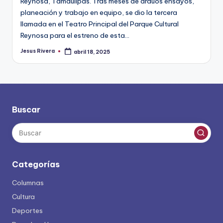
Reynosa, Tamaulipas. Tras meses de arduos ensayos,
planeación y trabajo en equipo, se dio la tercera
llamada en el Teatro Principal del Parque Cultural
Reynosa para el estreno de esta…
Jesus Rivera
abril 18, 2025
Publicado
por
Buscar
Categorías
Columnas
Cultura
Deportes