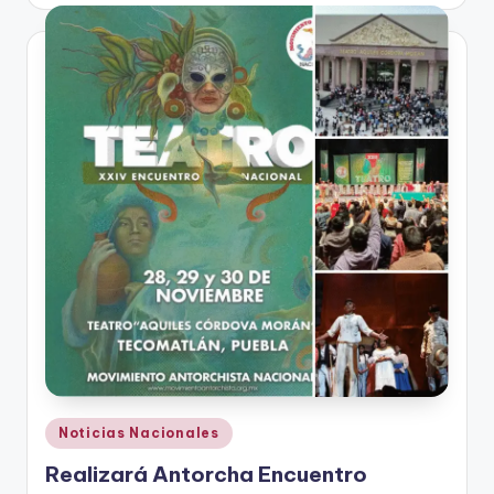
por
Publicado
Noticias Nacionales
en
Realizará Antorcha Encuentro