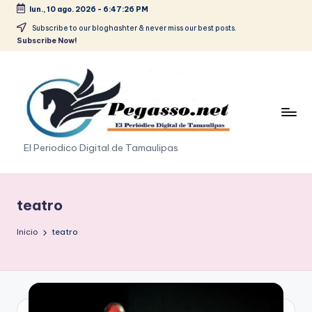
lun., 10 ago. 2026
-
6:47:27 PM
Saltar
Subscribe to our bloghashter & never miss our best posts.
Subscribe Now!
al
contenido
p
El Periodico Digital de Tamaulipas
e
g
teatro
a
Inicio
teatro
s
o
.
p