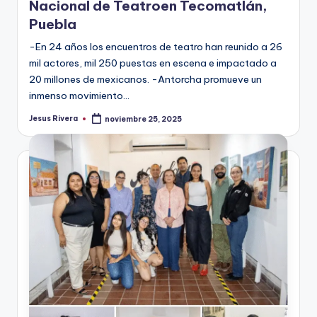
Nacional de Teatroen Tecomatlán,
Puebla
-En 24 años los encuentros de teatro han reunido a 26
mil actores, mil 250 puestas en escena e impactado a
20 millones de mexicanos. -Antorcha promueve un
inmenso movimiento…
Jesus Rivera
noviembre 25, 2025
Publicado
por