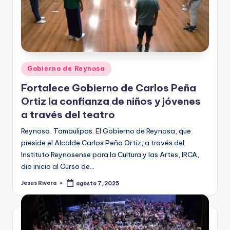
Publicado
Gobierno de Reynosa
en
Fortalece Gobierno de Carlos Peña
Ortiz la confianza de niños y jóvenes
a través del teatro
Reynosa, Tamaulipas. El Gobierno de Reynosa, que
preside el Alcalde Carlos Peña Ortiz, a través del
Instituto Reynosense para la Cultura y las Artes, IRCA,
dio inicio al Curso de…
Jesus Rivera
agosto 7, 2025
Publicado
por