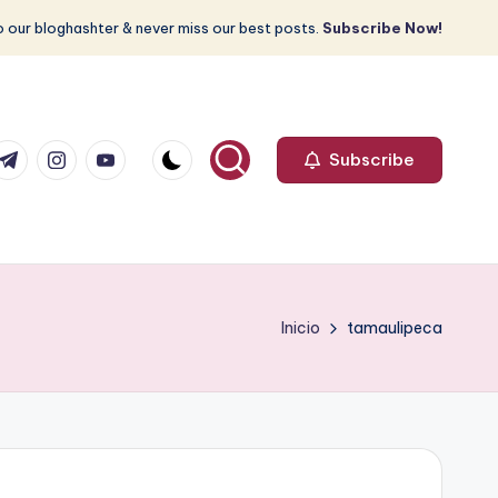
 our bloghashter & never miss our best posts.
Subscribe Now!
com
r.com
.me
instagram.com
youtube.com
Subscribe
Inicio
tamaulipeca