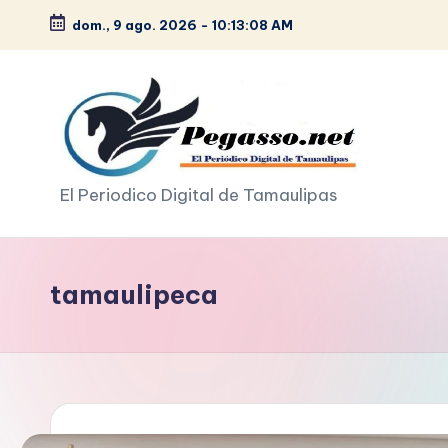
dom., 9 ago. 2026
-
10:13:09 AM
Saltar
al
contenido
p
El Periodico Digital de Tamaulipas
e
g
tamaulipeca
a
s
o